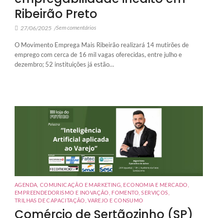
Ribeirão Preto
Sem comentários
27/06/2025
/
O Movimento Emprega Mais Ribeirão realizará 14 mutirões de
emprego com cerca de 16 mil vagas oferecidas, entre julho e
dezembro; 52 instituições já estão…
AGENDA
,
COMUNICAÇÃO E MARKETING
,
ECONOMIA E MERCADO
,
EMPREENDEDORISMO E INOVAÇÃO
,
FOMENTO
,
SERVIÇOS
,
TRILHAS DE CAPACITAÇÃO
,
VAREJO E CONSUMO
Comércio de Sertãozinho (SP)