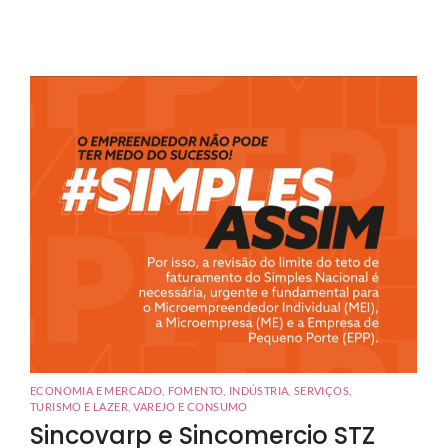
ECONOMIA E MERCADO
,
FOMENTO
,
INDÚSTRIA
,
SERVIÇOS
,
TURISMO E LAZER
,
VAREJO E CONSUMO
Sincovarp e Sincomercio STZ