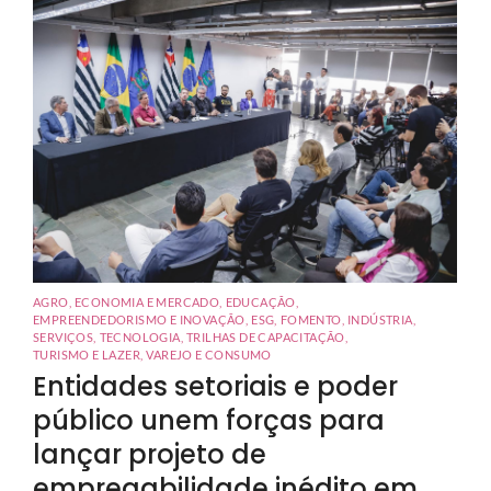
AGRO
,
ECONOMIA E MERCADO
,
EDUCAÇÃO
,
EMPREENDEDORISMO E INOVAÇÃO
,
ESG
,
FOMENTO
,
INDÚSTRIA
,
SERVIÇOS
,
TECNOLOGIA
,
TRILHAS DE CAPACITAÇÃO
,
TURISMO E LAZER
,
VAREJO E CONSUMO
Entidades setoriais e poder
público unem forças para
lançar projeto de
empregabilidade inédito em