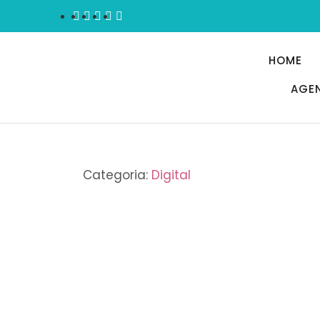
HOME
AGE
Categoria:
Digital
COMPORTAMENTO
,
EXPERIÊNCIA DO CLIENTE
,
TECNOL
Sebrae: Como criar uma 
23/12/2023
/
Sem comentários
Cada vez mais o dia a dia das pessoas une o Físico e