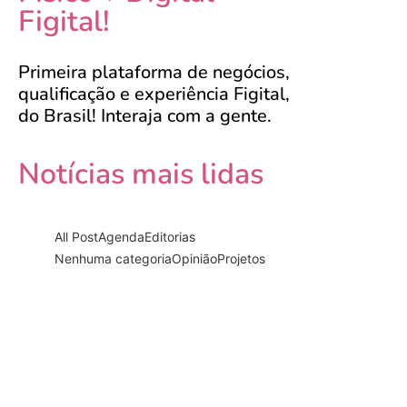
Figital!
Primeira plataforma de negócios,
qualificação e experiência Figital,
do Brasil! Interaja com a gente.
Notícias mais lidas
All Post
Agenda
Editorias
Nenhuma categoria
Opinião
Projetos
Documentário “PRA-7, a voz
que…