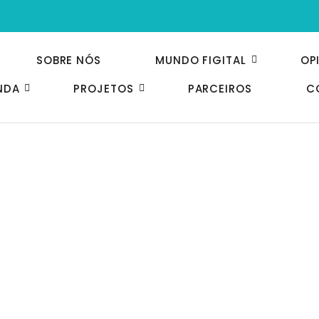
SOBRE NÓS
MUNDO FIGITAL
OP
NDA
PROJETOS
PARCEIROS
C
OGIA
,
VAREJO E CONSUMO
estratégia Figital no Varejo
 o Digital, influenciando no jeito de consumir Ambiente Físico ou