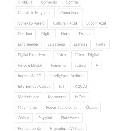
ClickBus
Comércio
Comitê
Complete Magazine
Conectwoo
Conexão Varejo
Cultura Figital
Cupom Azul
Destinar
Digital
Doris
Drones
Empreender
Estratégia
Estrelas
Figital
Figital Experience
Físico
Físico + Digital
Físico e Digital
Fomento
Futuro
IA
Impressão 4D
Inteligência Artificial
Internet das Coisas
IoT
IR 2023
Marketplace
Metaverso
MOda
Movimento
Novas Tecnologias
Óculos
Ônibus
Phygital
Plataforma
Ponta a ponta
Provadores Virtuais