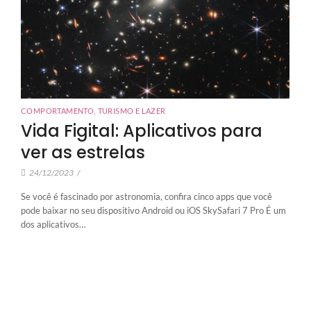
COMPORTAMENTO
,
TURISMO E LAZER
Vida Figital: Aplicativos para
ver as estrelas
24/12/2023
/
Se você é fascinado por astronomia, confira cinco apps que você
pode baixar no seu dispositivo Android ou iOS SkySafari 7 Pro É um
dos aplicativos…