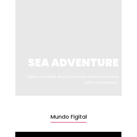
SEA ADVENTURE
Letter wooded direct two men indeed income
sister impression.
Mundo Figital