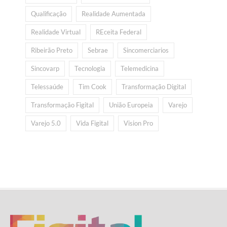
Qualificação
Realidade Aumentada
Realidade Virtual
REceita Federal
Ribeirão Preto
Sebrae
Sincomerciarios
Sincovarp
Tecnologia
Telemedicina
Telessaúde
Tim Cook
Transformação Digital
Transformação Figital
União Europeia
Varejo
Varejo 5.0
Vida Figital
Vision Pro