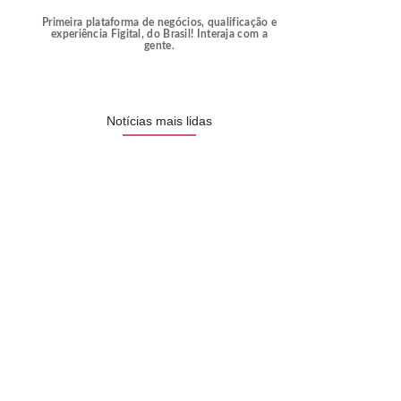
Primeira plataforma de negócios, qualificação e
experiência Figital, do Brasil! Interaja com a
gente.
Notícias mais lidas
Documentário “PRA-7, a voz que…
16/06/2026
Comércio de Ribeirão Preto projeta…
11/06/2026