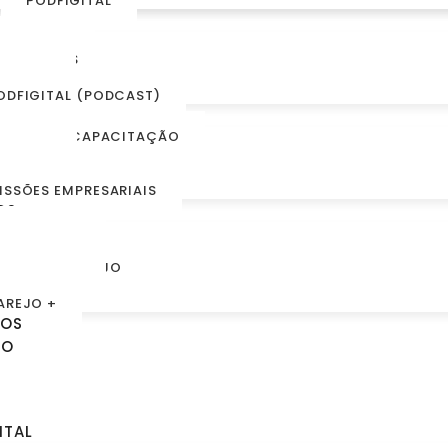
PODFIGITAL
O
AREJO 5.0
OLUNISTAS
RTIGOS
ODFIGITAL (PODCAST)
A
RILHAS DE CAPACITAÇÃO
VENTOS
RUPOS TEMÁTICOS
ISSÕES EMPRESARIAIS
OS
UPOM AZUL
UPOM AZUL +
ONEXÃO VAREJO
AI, VAREJO!
AREJO +
ROS
TO
ITAL