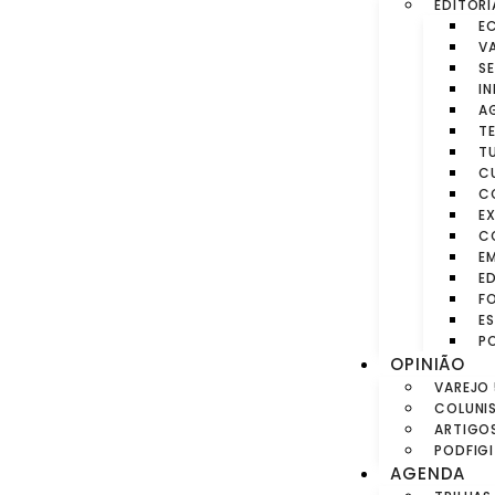
EDITORI
E
V
S
I
A
T
TU
C
C
EX
C
E
E
F
E
P
OPINIÃO
VAREJO 
COLUNI
ARTIGO
PODFIG
AGENDA