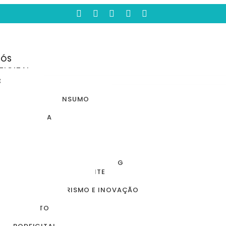
NÓS
FIGITAL
DITORIAS
ECONOMIA E MERCADO
VAREJO E CONSUMO
SERVIÇOS
INDÚSTRIA
AGRO
TECNOLOGIA
TURISMO E LAZER
CULTURA E ENTRETENIMENTO
COMUNICAÇÃO E MARKETING
EXPERIÊNCIA DO CLIENTE
COMPORTAMENTO
EMPREENDEDORISMO E INOVAÇÃO
EDUCAÇÃO
FOMENTO
ESG