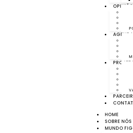
OPINIÃ
V
C
A
P
AGEND
T
E
G
M
PROJET
C
C
C
V
V
PARCEI
CONTA
HOME
SOBRE NÓS
MUNDO FIG