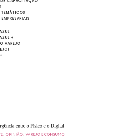
S DE CAPACITAÇÃO
S
 TEMÁTICOS
 EMPRESARIAIS
AZUL
AZUL +
O VAREJO
REJO!
 +
TE
,
OPINIÃO
,
VAREJO E CONSUMO