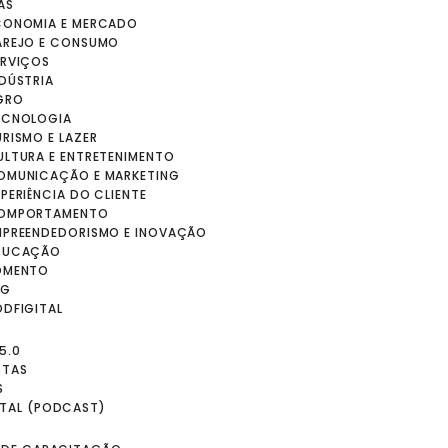
AS
CONOMIA E MERCADO
AREJO E CONSUMO
ERVIÇOS
NDÚSTRIA
GRO
ECNOLOGIA
RISMO E LAZER
ULTURA E ENTRETENIMENTO
OMUNICAÇÃO E MARKETING
PERIÊNCIA DO CLIENTE
OMPORTAMENTO
MPREENDEDORISMO E INOVAÇÃO
DUCAÇÃO
OMENTO
SG
ODFIGITAL
5.0
STAS
S
ITAL (PODCAST)