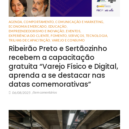
AGENDA
,
COMPORTAMENTO
,
COMUNICAÇÃO E MARKETING
,
ECONOMIA E MERCADO
,
EDUCAÇÃO
,
EMPREENDEDORISMO E INOVAÇÃO
,
EVENTOS
,
EXPERIÊNCIA DO CLIENTE
,
FOMENTO
,
SERVIÇOS
,
TECNOLOGIA
,
TRILHAS DE CAPACITAÇÃO
,
VAREJO E CONSUMO
Ribeirão Preto e Sertãozinho
recebem a capacitação
gratuita “Varejo Físico e Digital,
aprenda a se destacar nas
datas comemorativas”
Sem comentários
06/08/2025
/