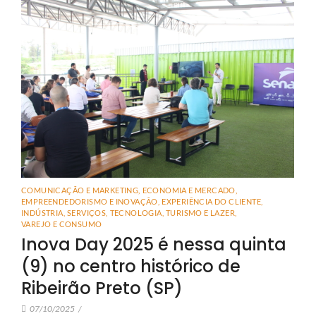
COMUNICAÇÃO E MARKETING
,
ECONOMIA E MERCADO
,
EMPREENDEDORISMO E INOVAÇÃO
,
EXPERIÊNCIA DO CLIENTE
,
INDÚSTRIA
,
SERVIÇOS
,
TECNOLOGIA
,
TURISMO E LAZER
,
VAREJO E CONSUMO
Inova Day 2025 é nessa quinta
(9) no centro histórico de
Ribeirão Preto (SP)
07/10/2025
/