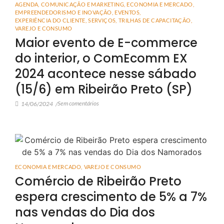
AGENDA
,
COMUNICAÇÃO E MARKETING
,
ECONOMIA E MERCADO
,
EMPREENDEDORISMO E INOVAÇÃO
,
EVENTOS
,
EXPERIÊNCIA DO CLIENTE
,
SERVIÇOS
,
TRILHAS DE CAPACITAÇÃO
,
VAREJO E CONSUMO
Maior evento de E-commerce
do interior, o ComEcomm EX
2024 acontece nesse sábado
(15/6) em Ribeirão Preto (SP)
Sem comentários
14/06/2024
/
ECONOMIA E MERCADO
,
VAREJO E CONSUMO
Comércio de Ribeirão Preto
espera crescimento de 5% a 7%
nas vendas do Dia dos