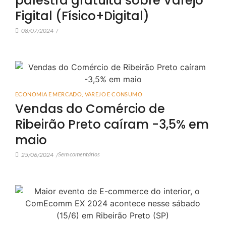
palestra gratuita sobre Varejo
Figital (Físico+Digital)
08/07/2024
/
ECONOMIA E MERCADO
,
VAREJO E CONSUMO
Vendas do Comércio de
Ribeirão Preto caíram -3,5% em
maio
Sem comentários
25/06/2024
/