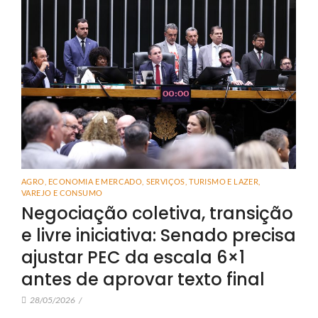
AGRO
,
ECONOMIA E MERCADO
,
SERVIÇOS
,
TURISMO E LAZER
,
VAREJO E CONSUMO
Negociação coletiva, transição
e livre iniciativa: Senado precisa
ajustar PEC da escala 6×1
antes de aprovar texto final
28/05/2026
/