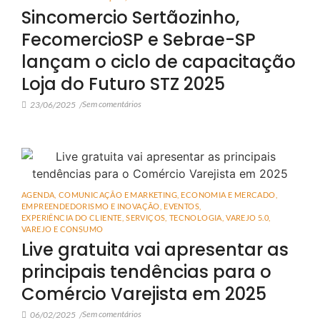
Sincomercio Sertãozinho,
FecomercioSP e Sebrae-SP
lançam o ciclo de capacitação
Loja do Futuro STZ 2025
Sem comentários
23/06/2025
/
AGENDA
,
COMUNICAÇÃO E MARKETING
,
ECONOMIA E MERCADO
,
EMPREENDEDORISMO E INOVAÇÃO
,
EVENTOS
,
EXPERIÊNCIA DO CLIENTE
,
SERVIÇOS
,
TECNOLOGIA
,
VAREJO 5.0
,
VAREJO E CONSUMO
Live gratuita vai apresentar as
principais tendências para o
Comércio Varejista em 2025
Sem comentários
06/02/2025
/