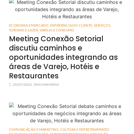
ECONOMIA E MERCADO
,
EXPERIÊNCIA DO CLIENTE
,
SERVIÇOS
,
TURISMO E LAZER
,
VAREJO E CONSUMO
Meeting Conexão Setorial
discutiu caminhos e
oportunidades integrando as
áreas de Varejo, Hotéis e
Restaurantes
Sem comentários
29/07/2024
/
COMUNICAÇÃO E MARKETING
,
CULTURA E ENTRETENIMENTO
,