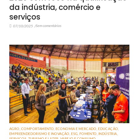
da indústria, comércio e
serviços
Sem comentários
07/10/2025
/
AGRO
,
COMPORTAMENTO
,
ECONOMIA E MERCADO
,
EDUCAÇÃO
,
EMPREENDEDORISMO E INOVAÇÃO
,
ESG
,
FOMENTO
,
INDÚSTRIA
,
SERVIÇOS
,
TURISMO E LAZER
,
VAREJO E CONSUMO