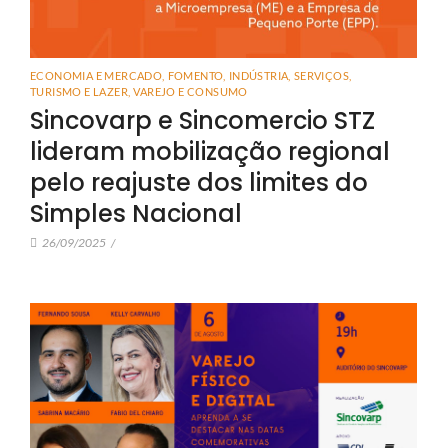
ECONOMIA E MERCADO
,
FOMENTO
,
INDÚSTRIA
,
SERVIÇOS
,
TURISMO E LAZER
,
VAREJO E CONSUMO
Sincovarp e Sincomercio STZ
lideram mobilização regional
pelo reajuste dos limites do
Simples Nacional
26/09/2025
/